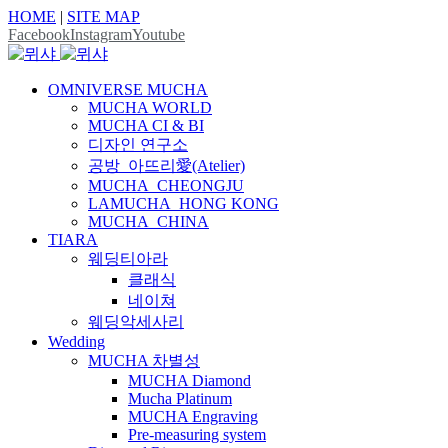
HOME
|
SITE MAP
Facebook
Instagram
Youtube
OMNIVERSE MUCHA
MUCHA WORLD
MUCHA CI & BI
디자인 연구소
공방_아뜨리愛(Atelier)
MUCHA_CHEONGJU
LAMUCHA_HONG KONG
MUCHA_CHINA
TIARA
웨딩티아라
클래식
네이쳐
웨딩악세사리
Wedding
MUCHA 차별성
MUCHA Diamond
Mucha Platinum
MUCHA Engraving
Pre-measuring system