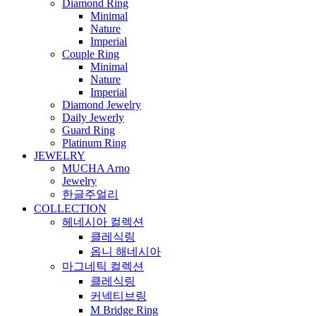
Diamond Ring
Minimal
Nature
Imperial
Couple Ring
Minimal
Nature
Imperial
Diamond Jewelry
Daily Jewerly
Guard Ring
Platinum Ring
JEWELRY
MUCHA Arno
Jewelry
한글주얼리
COLLECTION
헤네시아 컬렉션
클레식링
옵니 해네시아
마그네틱 컬렉션
클레식링
커넥티브링
M Bridge Ring