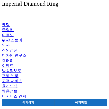
Imperial Diamond Ring
웨딩
주얼리
아르노
뮈샤 스토어
역사
장인정신
디자인 연구소
갤러리
이벤트
방송및보도
프레스 룸
고객 서비스
윤리의식
채용정보
비지니스 컨택
예약하기
예약확인