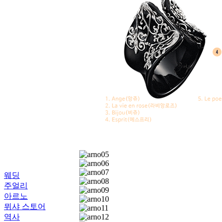
웨딩
주얼리
아르노
뮈샤 스토어
역사