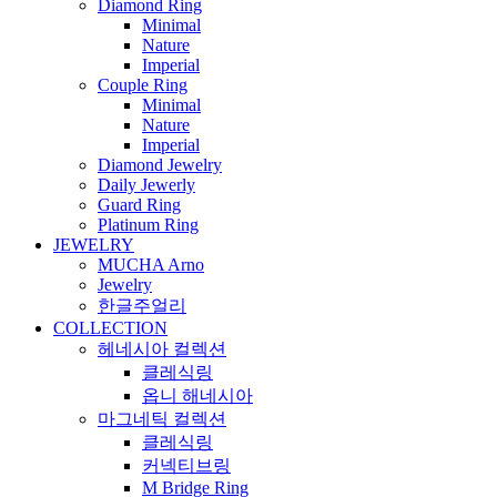
Diamond Ring
Minimal
Nature
Imperial
Couple Ring
Minimal
Nature
Imperial
Diamond Jewelry
Daily Jewerly
Guard Ring
Platinum Ring
JEWELRY
MUCHA Arno
Jewelry
한글주얼리
COLLECTION
헤네시아 컬렉션
클레식링
옵니 해네시아
마그네틱 컬렉션
클레식링
커넥티브링
M Bridge Ring