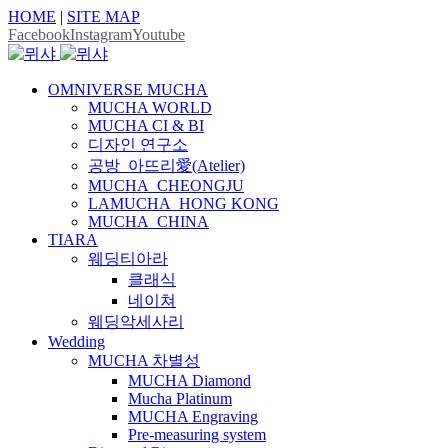
HOME
|
SITE MAP
Facebook
Instagram
Youtube
OMNIVERSE MUCHA
MUCHA WORLD
MUCHA CI & BI
디자인 연구소
공방_아뜨리愛(Atelier)
MUCHA_CHEONGJU
LAMUCHA_HONG KONG
MUCHA_CHINA
TIARA
웨딩티아라
클래식
네이쳐
웨딩악세사리
Wedding
MUCHA 차별성
MUCHA Diamond
Mucha Platinum
MUCHA Engraving
Pre-measuring system